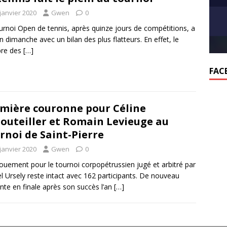
janvier 2020
Gwen
0
urnoi Open de tennis, après quinze jours de compétitions, a
fin dimanche avec un bilan des plus flatteurs. En effet, le
re des
[…]
FAC
mière couronne pour Céline
outeiller et Romain Levieuge au
rnoi de Saint-Pierre
janvier 2020
Gwen
0
ouement pour le tournoi corpopétrussien jugé et arbitré par
l Ursely reste intact avec 162 participants. De nouveau
nte en finale après son succès l’an
[…]