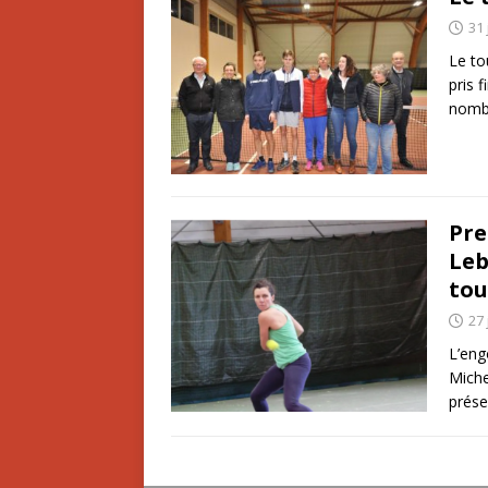
31 
Le to
pris 
nomb
Pre
Leb
tou
27 
L’eng
Miche
prése