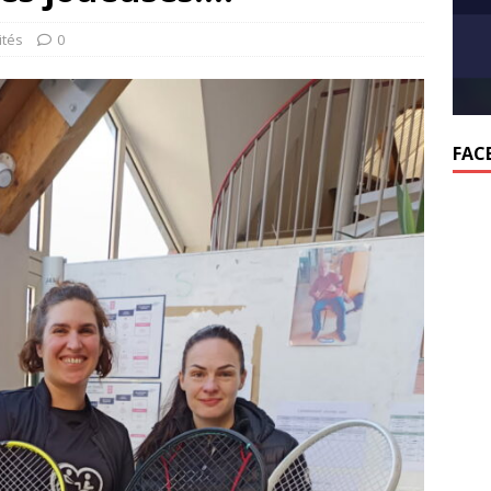
ités
0
FAC