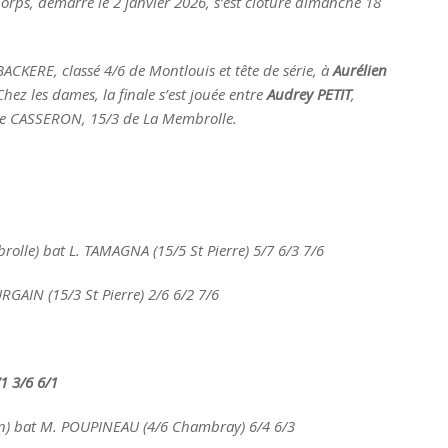
orps, démarré le 2 janvier 2026, s’est clôturé dimanche 18
ACKERE, classé 4/6 de Montlouis et tête de série, à
Aurélien
Chez les dames, la finale s’est jouée entre
Audrey PETIT
,
vie CASSERON, 15/3 de La Membrolle.
olle) bat L. TAMAGNA (15/5 St Pierre) 5/7 6/3 7/6
URGAIN (15/3 St Pierre) 2/6 6/2 7/6
 3/6 6/1
en) bat M. POUPINEAU (4/6 Chambray) 6/4 6/3