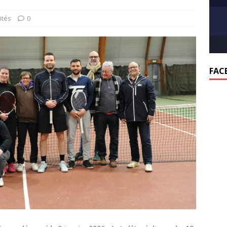
ités
0
FAC